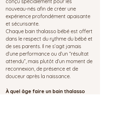
conçu spécialement pour les 
nouveau-nés afin de créer une 
expérience profondément apaisante 
et sécurisante.
Chaque bain thalasso bébé est offert 
dans le respect du rythme du bébé et 
de ses parents. Il ne s’agit jamais 
d’une performance ou d’un “résultat 
attendu”, mais plutôt d’un moment de 
reconnexion, de présence et de 
douceur après la naissance.
À quel âge faire un bain thalasso 
bébé ?
Le bain thalasso bébé est 
généralement offert :
entre 6 jours et 5 semaines de vie
ou selon l’âge corrigé pour les 
bébés prématurés