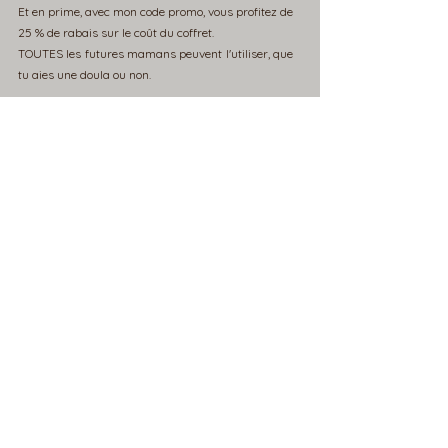
Et en prime, avec mon code promo, vous profitez de
25 % de rabais sur le coût du coffret.
TOUTES les futures mamans peuvent l'utiliser, que
tu aies une doula ou non.
Utilise le code
DOUCEUR25
et inscris mon nom
(Stéphanie)
au moment de
passer à la caisse !
CLIQUE ICI POUR DÉCOUVRIR LE COFFRET AUDIO
La Doula du Village accompagne les familles de
Shawinigan, Trois-Rivières, Nicolet, Bécancour,
Louiseville, ETC.
Partout en Mauricie ainsi qu'au Centre-du-
Québec.
ladouladuvillage@gmail.com